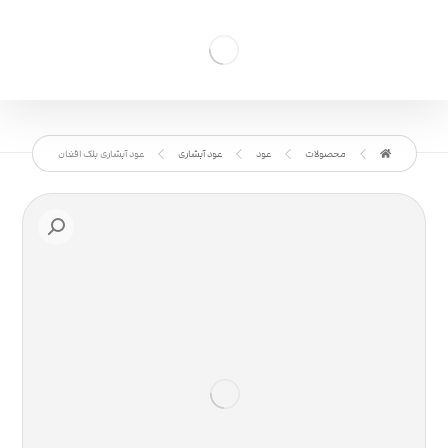
محصولات
عود
عود آبشاری
عود آبشاری بلک افغان