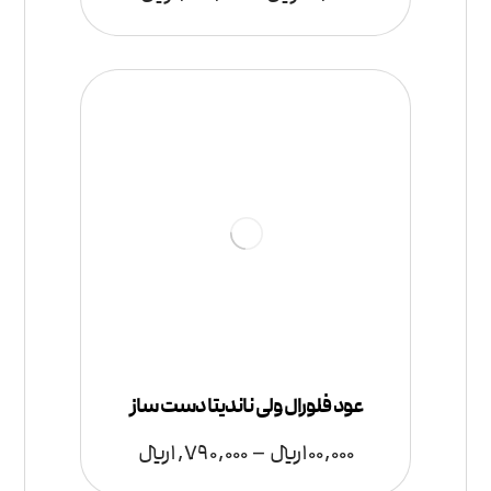
عود فلورال ولی ناندیتا دست ساز
100,000
﷼
–
1,790,000
﷼