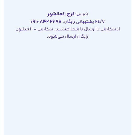
آدرس:
کرج، کمالشهر
٢٤/٧ پشتیبانی رایگان:
2687 842 0910
از سفارش تا ارسال با شما هستیم. سفارش + 2 میلیون
رایگان ارسال می‌شود.
صفحه نخست
محصولات
مقالات
تماس با ما