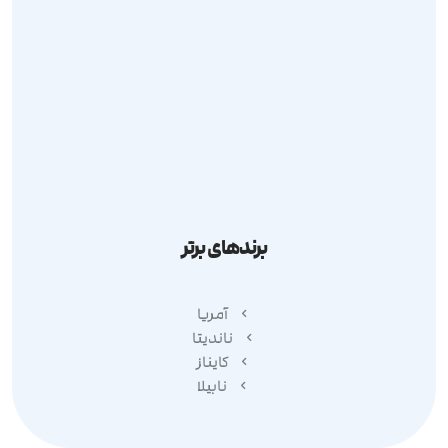
ارسال درخواست
مرجوعی کالا
قوانین و مقررات
حریم شخصی
برندهای برتر
آمریا
ناندیتا
کایناز
نابیلا