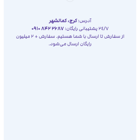
آدرس:
کرج، کمالشهر
٢٤/٧ پشتیبانی رایگان:
2687 842 0910
از سفارش تا ارسال با شما هستیم. سفارش + 2 میلیون
رایگان ارسال می‌شود.
صفحه نخست
محصولات
مقالات
تماس با ما