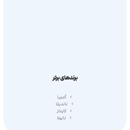
ارسال درخواست
مرجوعی کالا
قوانین و مقررات
حریم شخصی
برندهای برتر
آمریا
ناندیتا
کایناز
نابیلا