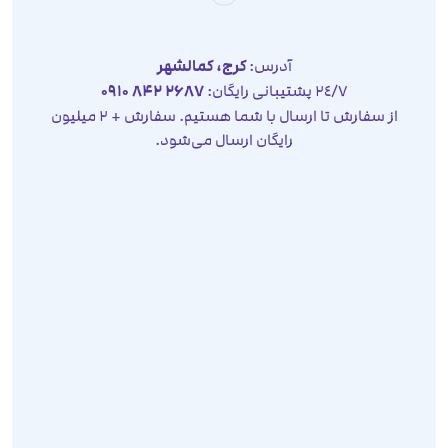
آدرس:
کرج، کمالشهر
٢٤/٧ پشتیبانی رایگان:
2687 842 0910
از سفارش تا ارسال با شما هستیم. سفارش + 2 میلیون
رایگان ارسال می‌شود.
صفحه نخست
محصولات
مقالات
تماس با ما