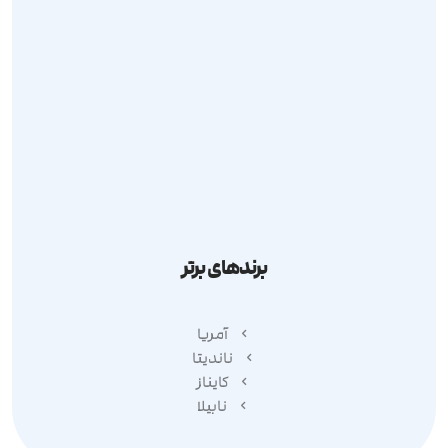
ارسال درخواست
مرجوعی کالا
قوانین و مقررات
حریم شخصی
برندهای برتر
آمریا
ناندیتا
کایناز
نابیلا